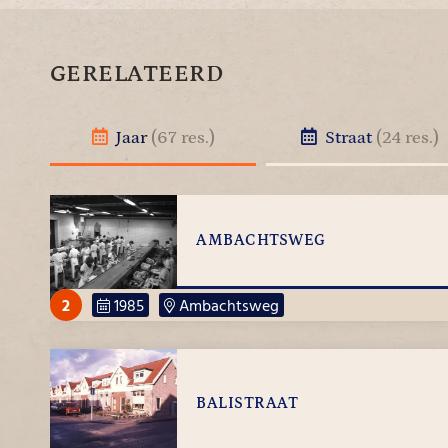
GERELATEERD
Jaar
(67 res.)
Straat
(24 res.)
AMBACHTSWEG
2
1985
Ambachtsweg
BALISTRAAT