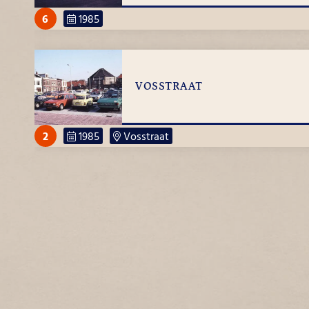
6
1985
VOSSTRAAT
2
1985
Vosstraat
STERNSTRAAT
1
1985
Sternstraat