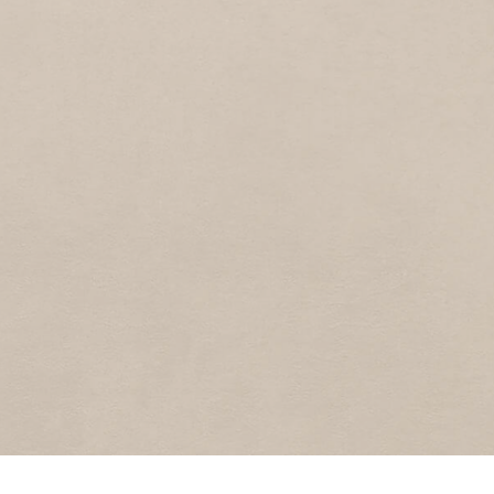
PROF. P.J. BLOKSTRAAT
2
1985
Prof. Petrus Johannes Blokstraat
JORIS VAN SPILBERGENSTRAA
1
1985
Joris van Spilbergenstr
WILLEM CORNELISZ.
SCHOUTENSTRAAT
2
1985
Willem Cornelisz. Schoutenstraat