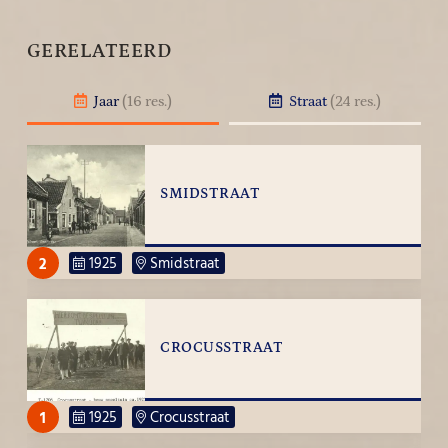
GERELATEERD
Jaar
(16 res.)
Straat
(24 res.)
SMIDSTRAAT
2
1925
Smidstraat
CROCUSSTRAAT
1
1925
Crocusstraat