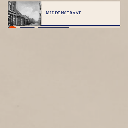
MIDDENSTRAAT
1
1925
Middenstraat
WESTSTRAAT
12
1925
Weststraat
DE LAAN
5
1925
Laan