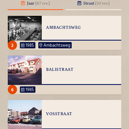
Jaar
(67 res.)
Straat
(10 res.)
AMBACHTSWEG
2
1985
Ambachtsweg
BALISTRAAT
6
1985
VOSSTRAAT