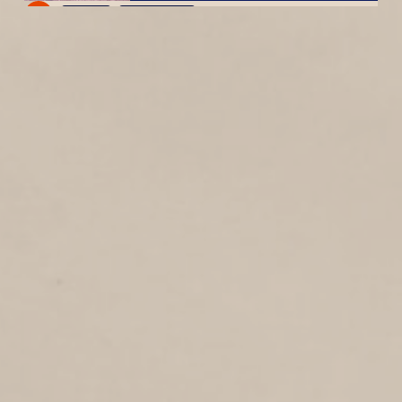
2
1985
Vosstraat
STERNSTRAAT
1
1985
Sternstraat
PROF. P.J. BLOKSTRAAT
2
1985
Prof. Petrus Johannes Blokstraat
JORIS VAN SPILBERGENSTRAAT