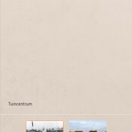
tuincentrum
Fa