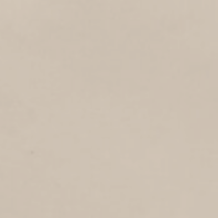
1
1985
Sternstraat
PROF. P.J. BLOKSTRAAT
2
1985
Prof. Petrus Johannes Blokstraat
JORIS VAN SPILBERGENSTRAAT
1
1985
Joris van Spilbergenstr
WILLEM CORNELISZ.
SCHOUTENSTRAAT