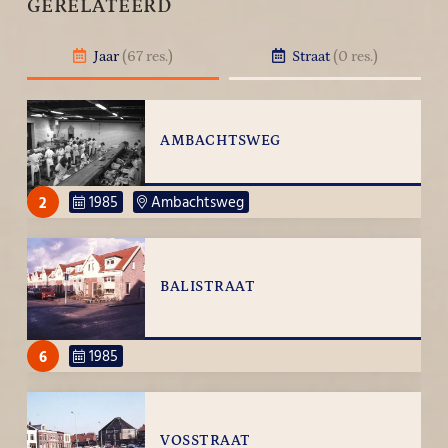
GERELATEERD
Jaar
(67 res.)
Straat
(0 res.)
AMBACHTSWEG
2
1985
Ambachtsweg
BALISTRAAT
6
1985
VOSSTRAAT