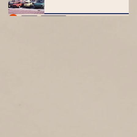
2
1985
Vosstraat
STERNSTRAAT
1
1985
Sternstraat
PROF. P.J. BLOKSTRAAT
2
1985
Prof. Petrus Johannes Blokstraat