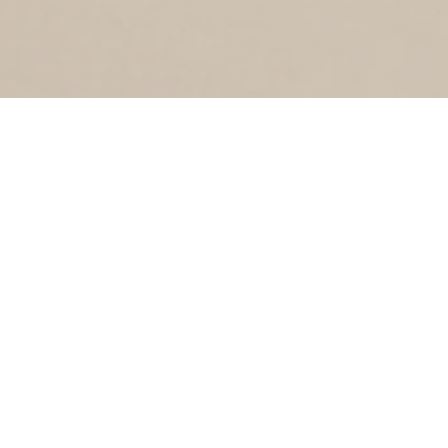
2
1985
Prof. Petrus Johannes Blokstraat
JORIS VAN SPILBERGENSTRAAT
1
1985
Joris van Spilbergenstr
WILLEM CORNELISZ.
SCHOUTENSTRAAT
2
1985
Willem Cornelisz. Schoutenstraat
SCHOOLWEG