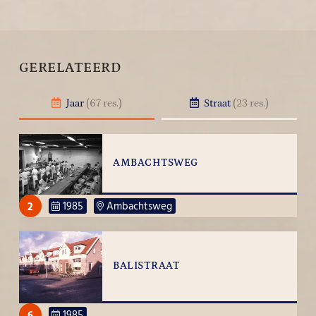
GERELATEERD
Jaar
(67 res.)
Straat
(23 res.)
AMBACHTSWEG
2
1985
Ambachtsweg
BALISTRAAT
6
1985