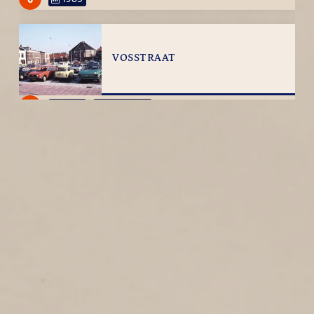
VOSSTRAAT
2
1985
Vosstraat
STERNSTRAAT
1
1985
Sternstraat
PROF. P.J. BLOKSTRAAT