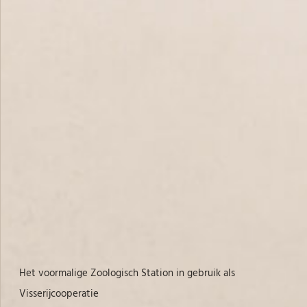
Het voormalige Zoologisch Station in gebruik als
Het voormalige Zoologisch Station in gebruik als
Visserijcooperatie
Viss