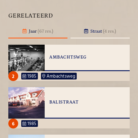
GERELATEERD
Jaar
(67 res.)
Straat
(4 res.)
AMBACHTSWEG
2
1985
Ambachtsweg
BALISTRAAT
6
1985