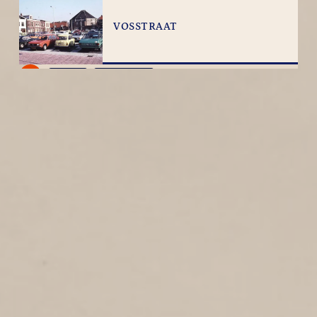
VOSSTRAAT
2
1985
Vosstraat
STERNSTRAAT
1
1985
Sternstraat
PROF. P.J. BLOKSTRAAT
2
1985
Prof. Petrus Johannes Blokstraat