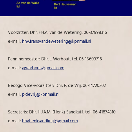
Voorzitter: Dhr. F.H.A. van de Wetering, 06-37598316
e-mail:
hhv.fransvandewetering@kpnmail.nl
Penningmeester: Dhr. J. Warbout, tel. 06-15609716
e-mail:
ajwarbout@gmail.com
Beoogd Vice-voorzitter: Dhr. P. de Vrij, 06-14720202
e-mail:
p.devrij@kpnmail.nl
Secretaris: Dhr. H.J.A.M. (Henk) Sandkuijl. tel: 06-41874310
e-mail:
hhvhenksandkuijl@gmail.com