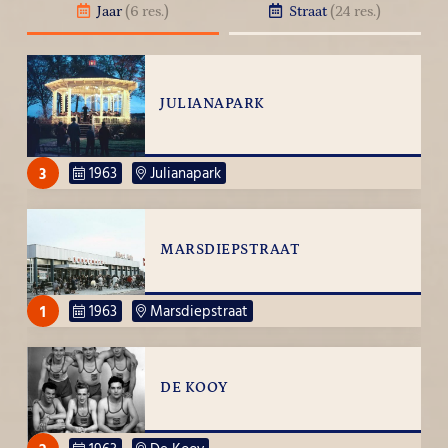
Jaar
(6 res.)
Straat
(24 res.)
JULIANAPARK
3
1963
Julianapark
MARSDIEPSTRAAT
1
1963
Marsdiepstraat
DE KOOY