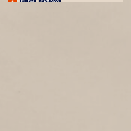
2
1963
De Kooy
HOOFDGRACHT
3
1963
Hoofdgracht
BEATRIXSTRAAT
4
1963
Beatrixstraat
DOLLARDLAAN
4
1963
Dollardlaan