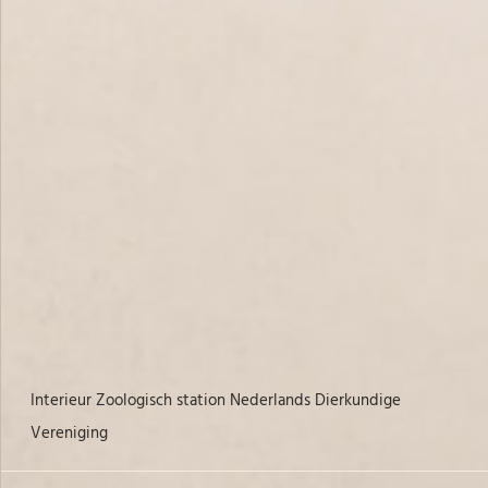
Interieur Zoologisch station Nederlands Dierkundige
Interieur Zoologisch station Nederlands Dierkundige
Vereniging
Ver