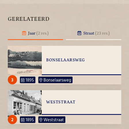
GERELATEERD
Jaar
(2 res.)
Straat
(23 res.)
BONSELAARSWEG
3
1895
Bonselaarsweg
WESTSTRAAT
2
1895
Weststraat