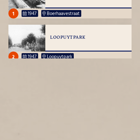
1
1947
Boerhaavestraat
LOOPUYTPARK
2
1947
Loopuytpark
DE KOOY
1
1947
De Kooy