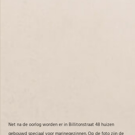
Net na de oorlog worden er in Billitonstraat 48 huizen
gebouwd speciaal voor marinegezinnen. Op de foto zijn de