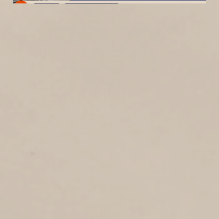
1
1925
Middenstraat
WESTSTRAAT
12
1925
Weststraat
DE LAAN
5
1925
Laan
DONKERE DUINEN
23
1925
Donkere duinen