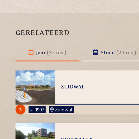
GERELATEERD
Jaar
(37 res.)
Straat
(25 res.)
ZUIDWAL
3
1997
Zuidwal