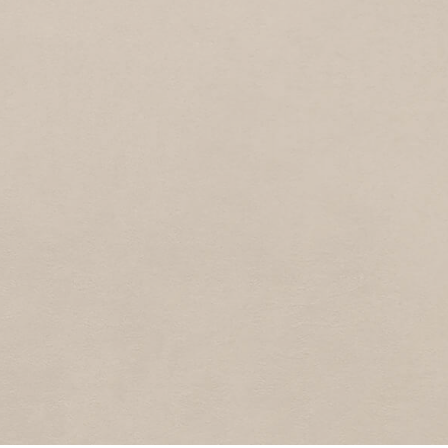
KORVETSTRAAT
1
1997
Korvetstraat
ARIE KIEBOOMSTRAA
1
1997
Arie Kieboomstraat
HUNZESTRAAT