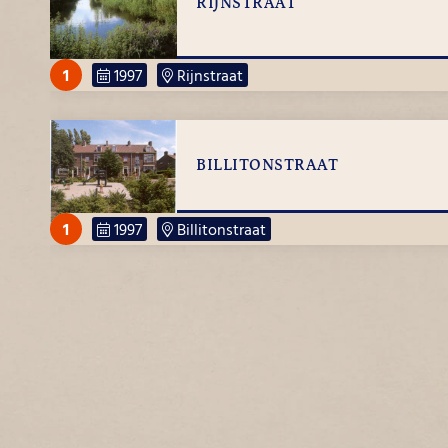
RIJNSTRAAT
1
1997
Rijnstraat
BILLITONSTRAAT
1
1997
Billitonstraat
LANDMETERSWEG
1
1997
Landmetersweg