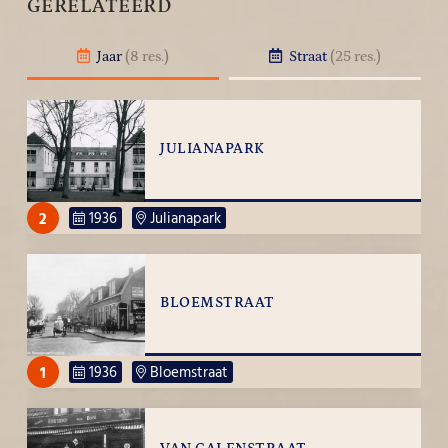
GERELATEERD
Jaar
(8 res.)
Straat
(25 res.)
JULIANAPARK
2
1936
Julianapark
BLOEMSTRAAT
1
1936
Bloemstraat