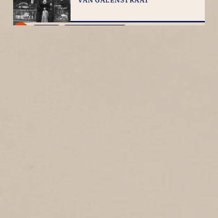
VAN GALENSTRAAT
1
1936
Van Galenstraat
FAZANTENSTRAAT
1
1936
Fazantenstraat
DE KOOY
1
1936
De Kooy
WESTSTRAAT