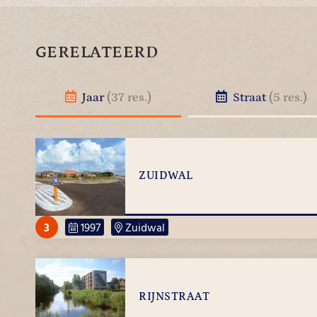
GERELATEERD
Jaar
(37 res.)
Straat
(5 res.)
ZUIDWAL
3
1997
Zuidwal
RIJNSTRAAT