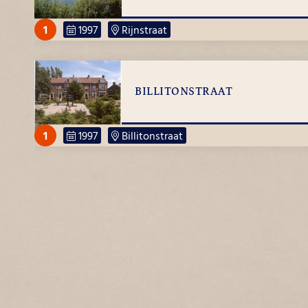
1
1997
Rijnstraat
BILLITONSTRAAT
1
1997
Billitonstraat
LANDMETERSWEG
1
1997
Landmetersweg