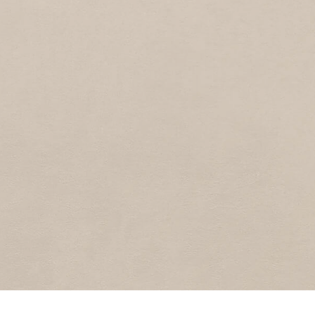
ARIE KIEBOOMSTRAA
1
1997
Arie Kieboomstraat
HUNZESTRAAT
1
1997
Hunzestraat
HARTENSTRAAT
3
1997
Hartenstraat