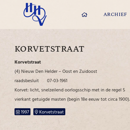
ARCHIEF
KORVETSTRAAT
Korvetstraat
(4) Nieuw Den Helder – Oost en Zuidoost
raadsbesluit 07-03-1961
Korvet: licht, snelzeilend oorlogsschip met in de regel 5
vierkant ge­tuigde masten (begin 18e eeuw tot circa 1900).
1997
Korvetstraat