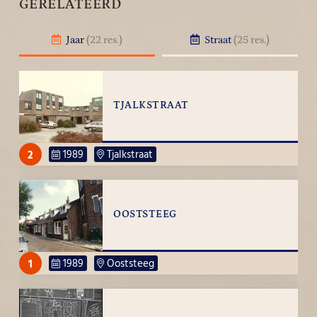
GERELATEERD
Jaar
(22 res.)
Straat
(25 res.)
TJALKSTRAAT
2
1989
Tjalkstraat
OOSTSTEEG
1
1989
Ooststeeg