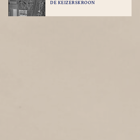
DE KEIZERSKROON
1
1989
De Keizerskroon
KANOSTRAAT
1
1989
Kanostraat
HOOGDWARSSTRAAT
1
1989
Hoogdwarsstraat