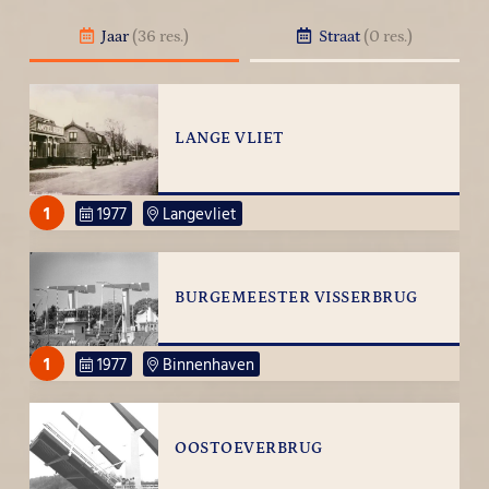
Jaar
(36 res.)
Straat
(0 res.)
LANGE VLIET
1
1977
Langevliet
BURGEMEESTER VISSERBRUG
1
1977
Binnenhaven
OOSTOEVERBRUG