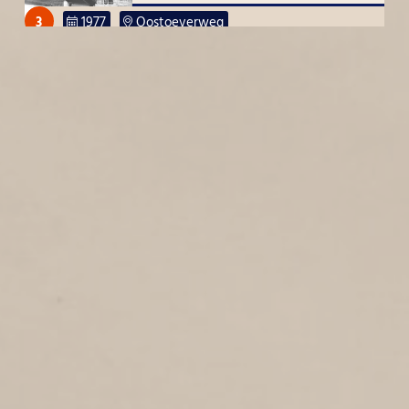
3
1977
Oostoeverweg
WEZENSTRAAT
2
1977
Wezenstraat
HECTOR TREUBSTRAAT
2
1977
Hector Treubstraat
ABEL TASMANSTRAAT