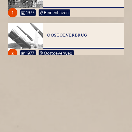
1
1977
Binnenhaven
OOSTOEVERBRUG
3
1977
Oostoeverweg
WEZENSTRAAT
2
1977
Wezenstraat
HECTOR TREUBSTRAAT