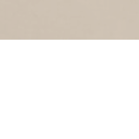
2
1977
Hector Treubstraat
ABEL TASMANSTRAAT
2
1977
Abel Tasmanstraat
SUMATRASTRAAT
2
1977
Sumatrastraat
SCHOOLWEG