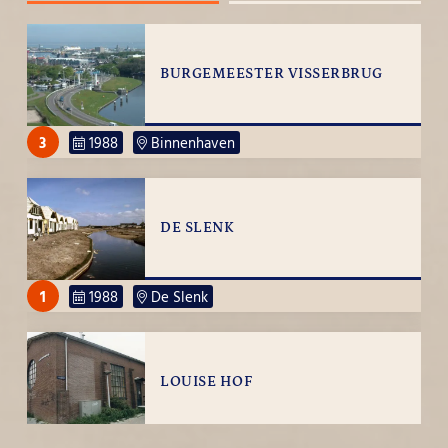
BURGEMEESTER VISSERBRUG
3
1988
Binnenhaven
DE SLENK
1
1988
De Slenk
LOUISE HOF