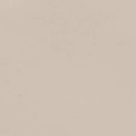
1
1988
Louisehof
VAN LIMBURG STIRUMSTRAAT
2
1988
Van Limburg Stirumstraat
KIEVITSTRAAT
2
1988
Kievitstraat
HUYGENSTRAAT