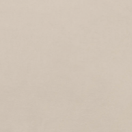
2
1988
Kievitstraat
HUYGENSTRAAT
1
1988
Huygensstraat
ZEEWEG
2
1988
Zeeweg