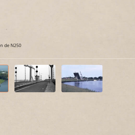
en de N250
Verbi