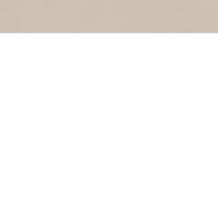
BASSINGRACHT
4
1988
Bassingracht
BAKKERBREETSTRAAT
3
1988
Bakkerbreetstraat
POPULAIR
Fotoarchief
SCHIPBEEKSTRAAT
Diaseries
Geluidsfragment
2
1988
Schipbeekstraat
Video’s & films