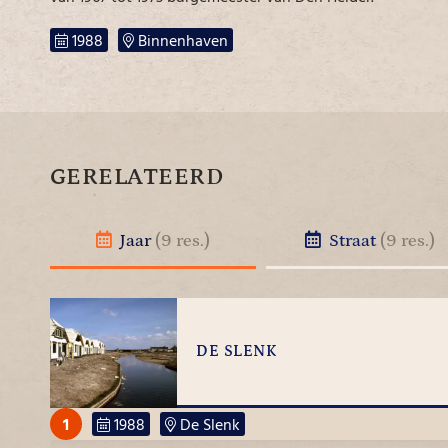
1988
Binnenhaven
GERELATEERD
Jaar
(9 res.)
Straat
(9 res.)
DE SLENK
1
1988
De Slenk