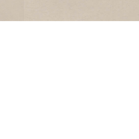
LIDMAATSCHAP
HHV
Lid worden
Andere
Ledeninformatie
Sponso
en
Lidmaatschap
Blad ‘L
opzeggen
Nieuw
Contac