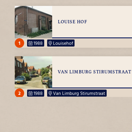
LOUISE HOF
1
1988
Louisehof
Verbinding tussen de Binnenhavenn en de N250
VAN LIMBURG STIRUMSTRAAT
2
1988
Van Limburg Stirumstraat
KIEVITSTRAAT