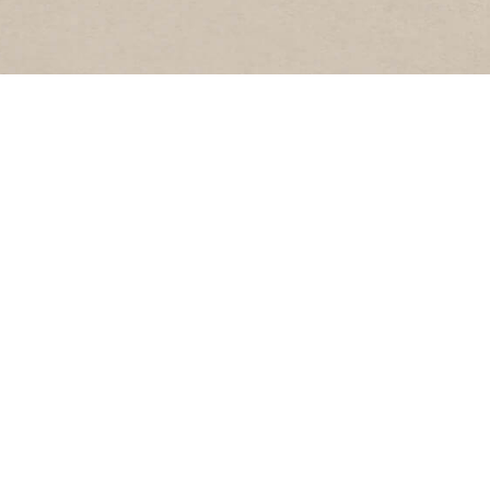
BESTUUR
 Website’s
Samenstelling
rs
Algemene Leden
Vergadering (ALV)
evend verleden’
Oproep
s
Beleidsplan 2022-27
t