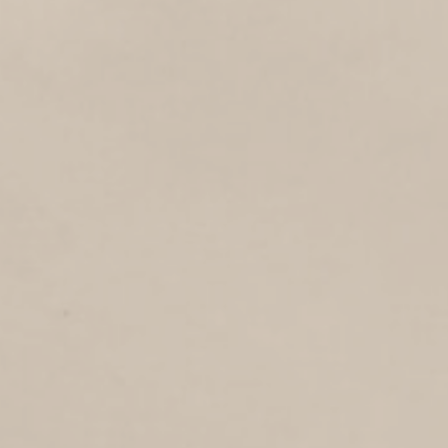
OOIEVAARSTRAAT
1
1950
Ooievaarstraat
SPERWERSTRAAT
3
1950
Sperwerstraat
MERWEDESTRAAT
1
1950
Merwedestraat