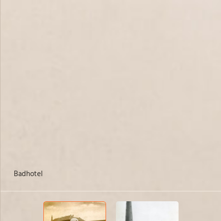
Badhotel
Hu