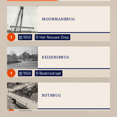
MOORMANBRUG
1
1950
Het Nieuwe Diep
KEIZERSBRUG
1
1950
Beatrixstraat
BOTBRUG
2
1950