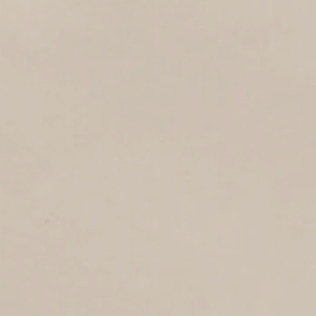
ARTILLERIESTRAAT
1
1918
Artilleriestraat
WESTGRACHT
2
1918
Westgracht
MARSDIEP
1
1918
Marsdiep
DE KOOY