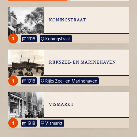
KONINGSTRAAT
3
1918
Koningstraat
RIJKSZEE- EN MARINEHAVEN
1
1918
Rijks Zee- en Marinehaven
VISMARKT
1
1918
Vismarkt