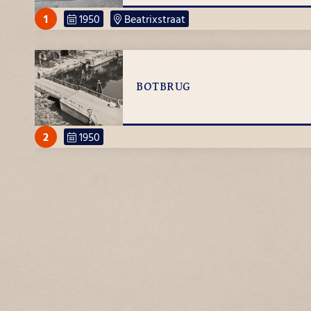
1
1950
Beatrixstraat
BOTBRUG
2
1950
OOIEVAARSTRAAT
1
1950
Ooievaarstraat