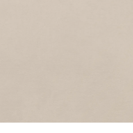
SPERWERSTRAAT
3
1950
Sperwerstraat
MERWEDESTRAAT
1
1950
Merwedestraat
LOUISE STEEG
1
1950
Louise steeg