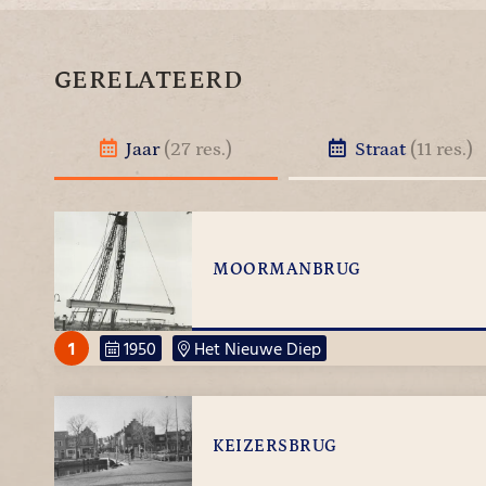
GERELATEERD
Jaar
(27 res.)
Straat
(11 res.)
MOORMANBRUG
1
1950
Het Nieuwe Diep
KEIZERSBRUG