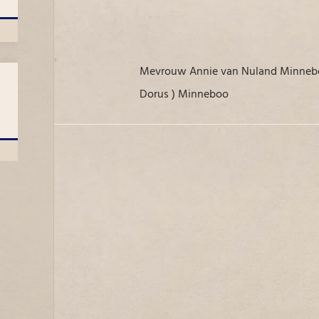
Mevrouw Annie van Nuland Minneboo voor de VIVO winkel van haar broer Th. (
Dorus ) Minneboo