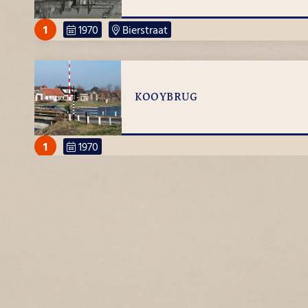
1
1970
Bierstraat
KOOYBRUG
1
1970
ZWARTE PAD
2
1970
Zwarte pad