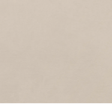
VOGELZAND
1
1970
Vogelzand
RUNSTRAAT
1
1970
Runstraat
REGGESTRAAT
1
1970
Reggestraat