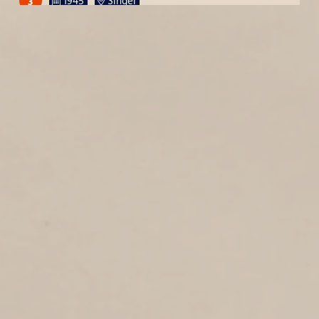
3
1945
Singel
LUCHTFOTO DE SCHOOTEN
1
1945
Luchtfoto
SCHAGENSTRAAT
1
1945
Schagenstraat
2E VROONSTRAAT
1
1945
2e Vroonstraat