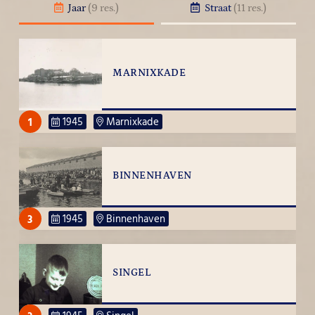
Jaar
(9 res.)
Straat
(11 res.)
MARNIXKADE
1
1945
Marnixkade
BINNENHAVEN
3
1945
Binnenhaven
SINGEL