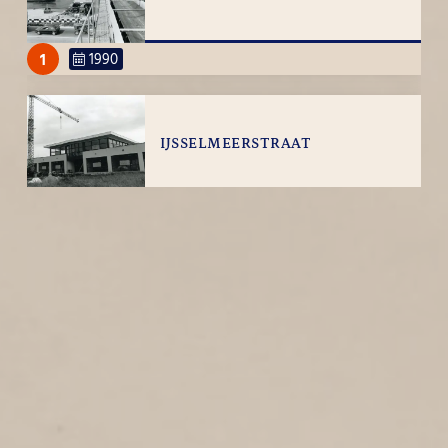
1
1990
IJSSELMEERSTRAAT
1
1990
IJsselmeerstraat
ROOMPOTSTRAAT
1
1990
Roompotstraat