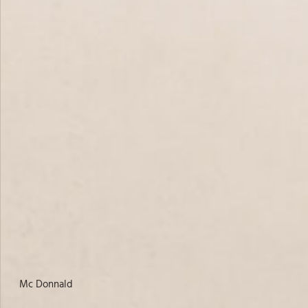
Mc Donnald
No