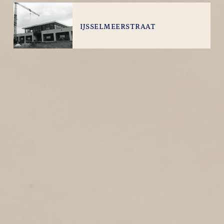
IJSSELMEERSTRAAT
1
1990
IJsselmeerstraat
ROOMPOTSTRAAT
1
1990
Roompotstraat
MARKSTRAAT
1
1990
Markstraat