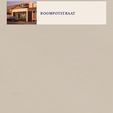
ROOMPOTSTRAAT
1
1990
Roompotstraat
MARKSTRAAT
1
1990
Markstraat
KUIPERSTRAAT
2
1990
Kuiperstraat