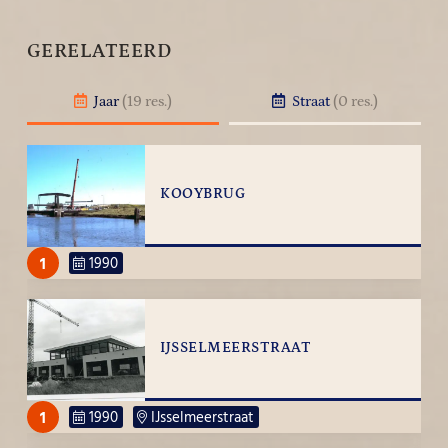
GERELATEERD
Jaar
(19 res.)
Straat
(0 res.)
KOOYBRUG
1
1990
IJSSELMEERSTRAAT
1
1990
IJsselmeerstraat