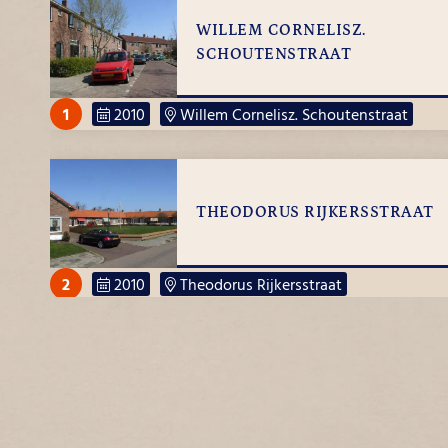
WILLEM CORNELISZ.
SCHOUTENSTRAAT
1
2010
Willem Cornelisz. Schoutenstraat
THEODORUS RIJKERSSTRAAT
2
2010
Theodorus Rijkersstraat
ANNIE ROMIEN-
VERSCHOORLAAN