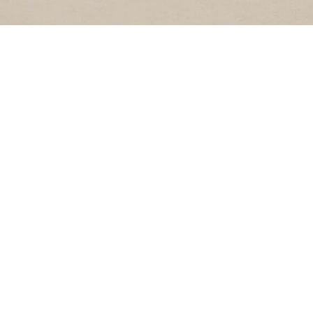
BESTUUR
 Website’s
Samenstelling
rs
Algemene Leden
Vergadering (ALV)
evend verleden’
Oproep
s
Beleidsplan 2022-27
t
Huishoudelijk
reglement