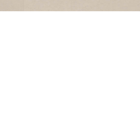
LIDMAATSCHAP
HHV
Lid worden
Andere
Ledeninformatie
Sponso
en
Lidmaatschap
Blad ‘L
opzeggen
Nieuw
Contac