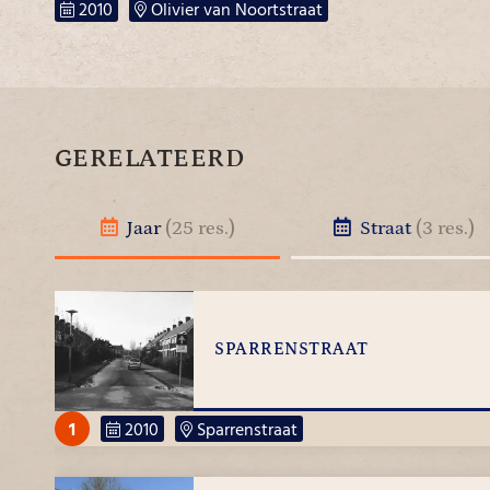
2010
Olivier van Noortstraat
GERELATEERD
Jaar
(25 res.)
Straat
(3 res.)
SPARRENSTRAAT
1
2010
Sparrenstraat