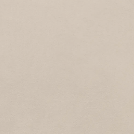
4
2010
Annie Romien-Verschoorlaan
CORNELIS RIEKELSTRAAT
2
2010
Cornelis Riekelsstraat
PRAAMSTRAAT
2
2010
Praamstraat
MADURASTRAAT