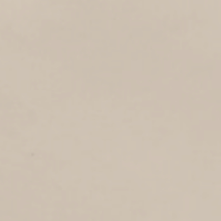
2
2010
Theodorus Rijkersstraat
ANNIE ROMIEN-
VERSCHOORLAAN
4
2010
Annie Romien-Verschoorlaan
CORNELIS RIEKELSTRAAT
2
2010
Cornelis Riekelsstraat
PRAAMSTRAAT