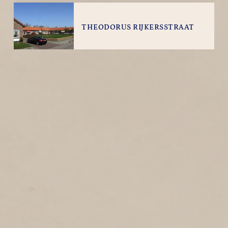
THEODORUS RIJKERSSTRAAT
2
2010
Theodorus Rijkersstraat
ANNIE ROMIEN-
VERSCHOORLAAN
4
2010
Annie Romien-Verschoorlaan
CORNELIS RIEKELSTRAAT
2
2010
Cornelis Riekelsstraat