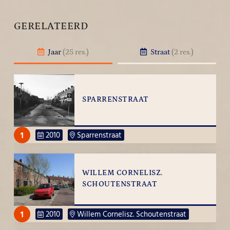
GERELATEERD
Jaar
(25 res.)
Straat
(2 res.)
SPARRENSTRAAT
1
2010
Sparrenstraat
WILLEM CORNELISZ.
SCHOUTENSTRAAT
1
2010
Willem Cornelisz. Schoutenstraat