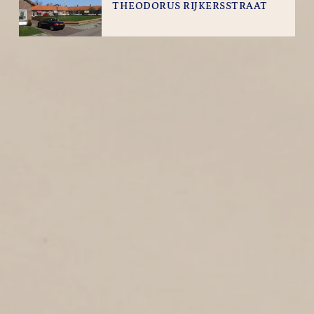
THEODORUS RIJKERSSTRAAT
2
2010
Theodorus Rijkersstraat
ANNIE ROMIEN-
VERSCHOORLAAN
4
2010
Annie Romien-Verschoorlaan
CORNELIS RIEKELSTRAAT
2
2010
Cornelis Riekelsstraat