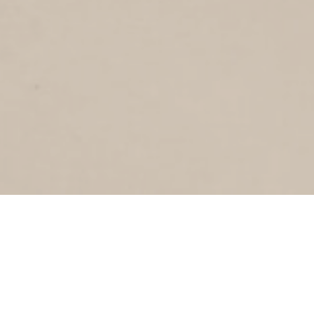
HENGSTEPAD
2
2016
Hengstepad
FORT KIJKDUIN
4
2016
Fort Kijkduin
HUISDUINEN
7
2016
Duinweg