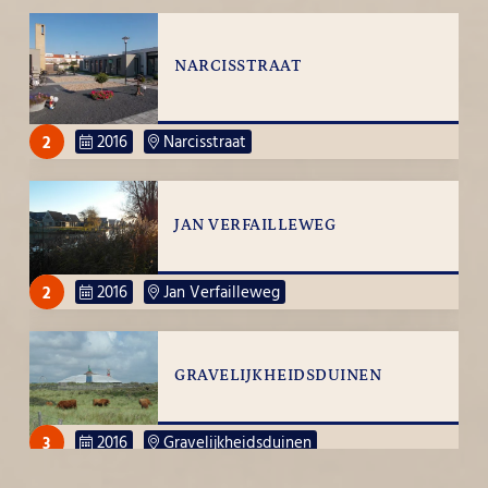
NARCISSTRAAT
2
2016
Narcisstraat
JAN VERFAILLEWEG
2
2016
Jan Verfailleweg
GRAVELIJKHEIDSDUINEN
3
2016
Gravelijkheidsduinen