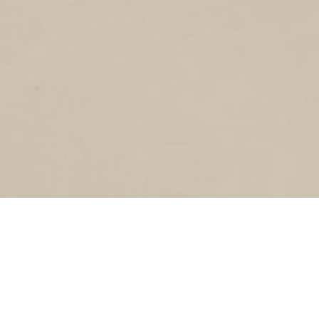
VISSTRAAT
1
1938
Visstraat
WESTPLEIN
3
1938
Westplein
WACHTSTRAAT
1
1938
Wachtstraat