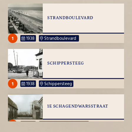
STRANDBOULEVARD
1
1938
Strandboulevard
SCHIPPERSTEEG
1
1938
Schippersteeg
1E SCHAGENDWARSSTRAAT
1
1938
1e Schagendwarsstraat