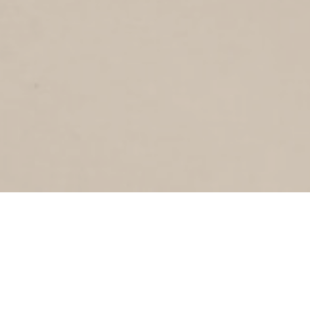
JAVASTRAAT
1
1986
Javastraat
KORVETSTRAAT
2
1986
Korvetstraat
DE WETSTRAAT
1986
De Wetstraat