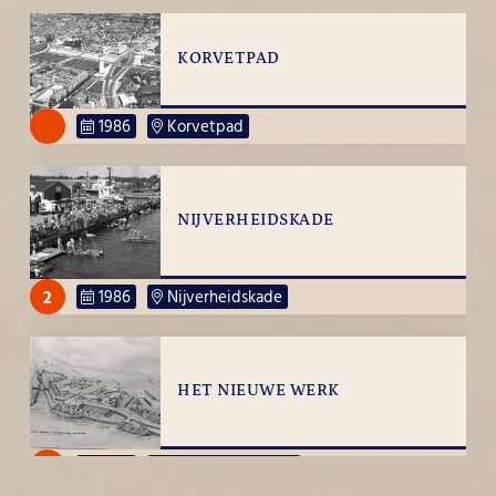
KORVETPAD
1986
Korvetpad
NIJVERHEIDSKADE
2
1986
Nijverheidskade
HET NIEUWE WERK
2
1986
Het Nieuwe Werk