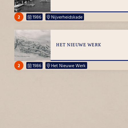
2
1986
Nijverheidskade
Camping Oase
HET NIEUWE WERK
2
1986
Het Nieuwe Werk
JAVASTRAAT
1
1986
Javastraat