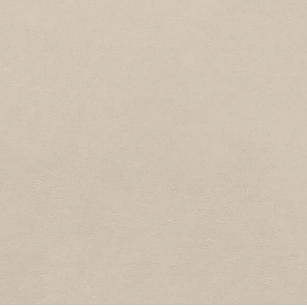
KORVETSTRAAT
2
1986
Korvetstraat
DE WETSTRAAT
1986
De Wetstraat
PIET HEINSTRAAT
1
1986
Piet Heinstraat