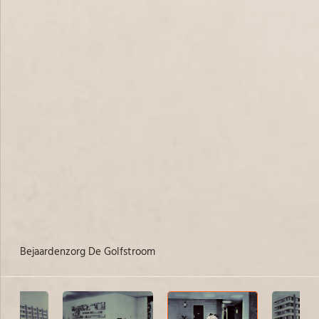
bejaardenzorg De Golfstroom
be