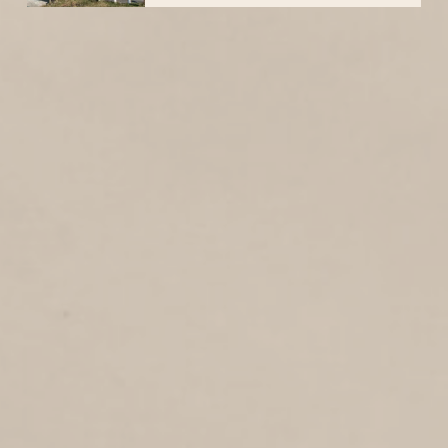
1
1970
ZWARTE PAD
2
1970
Zwarte pad
VOGELZAND
1
1970
Vogelzand
RUNSTRAAT