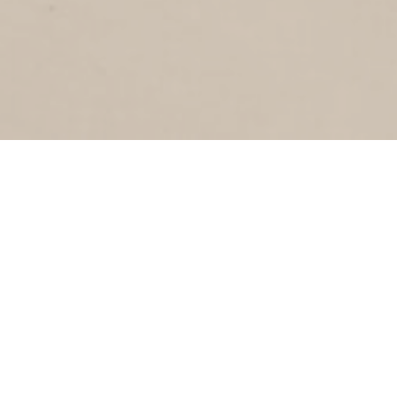
RIJNSTRAAT
1
1960
Rijnstraat
THEODORUS RIJKERSSTRAAT
1
1960
Theodorus Rijkersstraat
REMBRANDTSTRAAT
1
1960
Rembrandtstraat