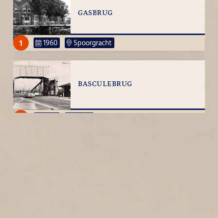
GASBRUG
1
1960
Spoorgracht
BASCULEBRUG
1
1960
N 250
WIERHOOFD
1
1960
Wierhoofd