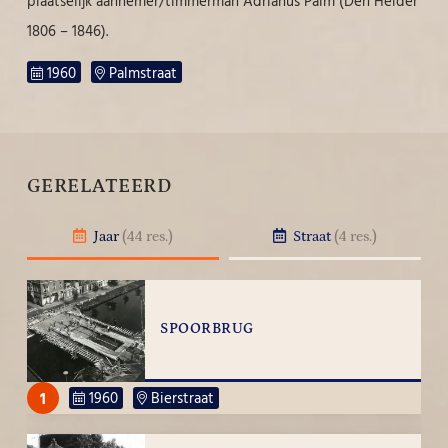
plaatselijk aannemer/timmerman Adrianus Palm (Den Helder
1806 – 1846).
1960
Palmstraat
GERELATEERD
Jaar
(44 res.)
Straat
(4 res.)
SPOORBRUG
1
1960
Bierstraat