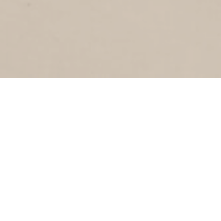
PRINS HENDRIKLAAN
2
1992
Prins Hendriklaan
CROCUSSTRAAT
1
1992
Cronjestraat
BLOEMSTRAAT
1
1992
Bloemstraat