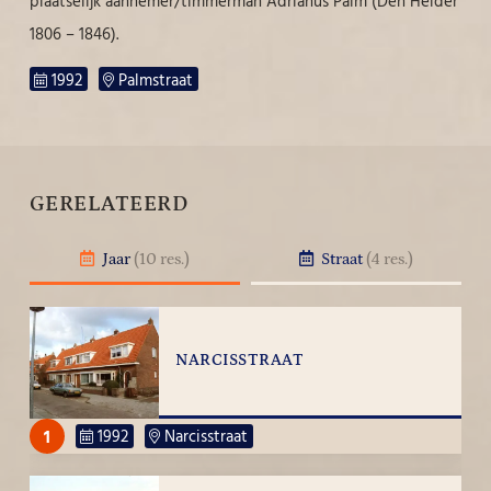
plaatselijk aannemer/timmerman Adrianus Palm (Den Helder
1806 – 1846).
1992
Palmstraat
GERELATEERD
Jaar
(10 res.)
Straat
(4 res.)
NARCISSTRAAT
1
1992
Narcisstraat