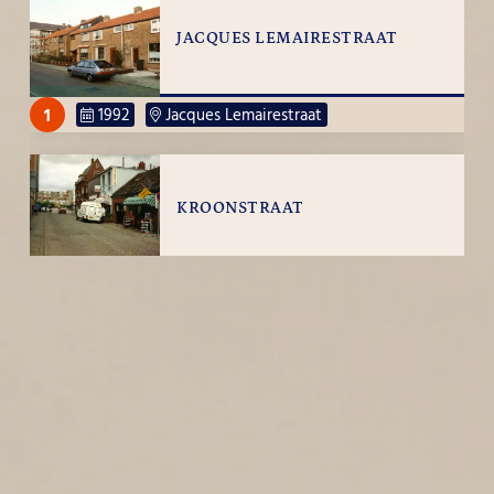
JACQUES LEMAIRESTRAAT
1
1992
Jacques Lemairestraat
KROONSTRAAT
2
1992
Kroonstraat
JAN DE JONGSTRAAT
1
1992
Jan de Jongstraat