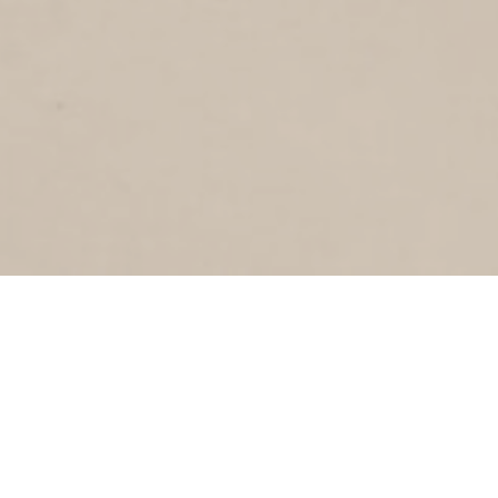
KERKGRACHT
1
1927
Kerkgracht
KANAALWEG
1
1927
Kanaalweg
ZUIDSTRAAT
1
1927
Zuidstraat
BALISTRAAT