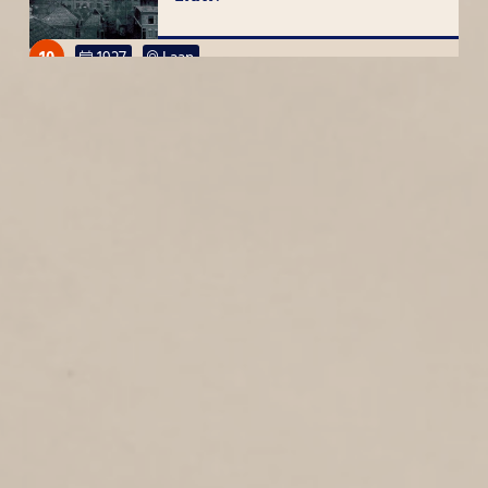
10
1927
Laan
WEZENSTRAAT
1
1927
Wezenstraat
KANAALWEG
1
1927
Kanaalweg
ZUIDSTRAAT