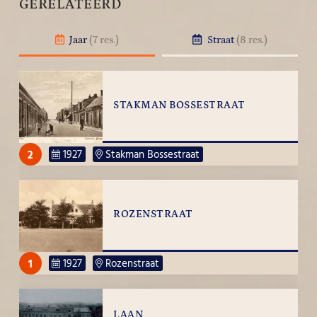
GERELATEERD
Jaar
(7 res.)
Straat
(8 res.)
STAKMAN BOSSESTRAAT
2
1927
Stakman Bossestraat
ROZENSTRAAT
1
1927
Rozenstraat
LAAN