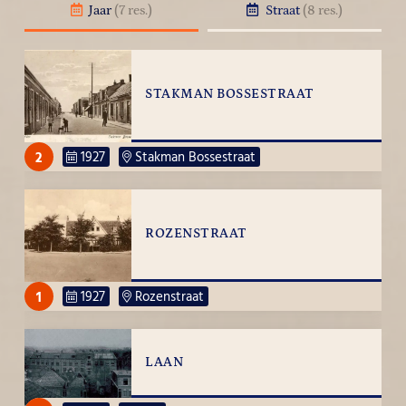
Jaar
(7 res.)
Straat
(8 res.)
STAKMAN BOSSESTRAAT
2
1927
Stakman Bossestraat
ROZENSTRAAT
1
1927
Rozenstraat
LAAN