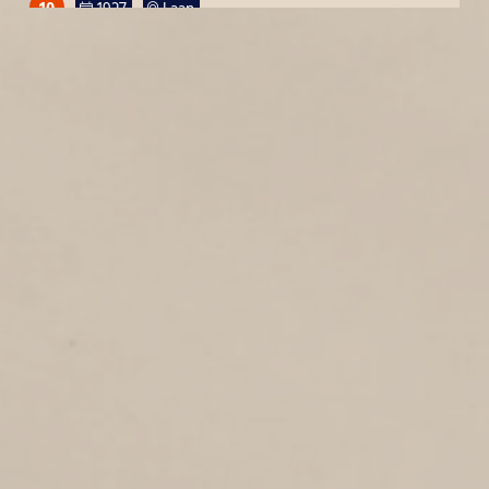
10
1927
Laan
KERKGRACHT
1
1927
Kerkgracht
KANAALWEG
1
1927
Kanaalweg
ZUIDSTRAAT
1
1927
Zuidstraat