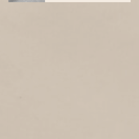
2
1930
N 250
VLIETSTRAAT
2
1930
Vlietstraat
JACOB VAN DER VEERSTRAAT
2
1930
Jacob van der Veerstraat
STRANDBOULEVARD