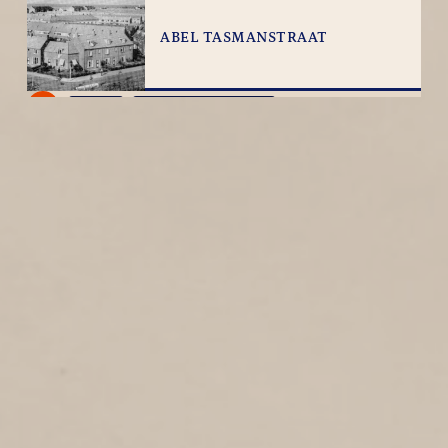
ABEL TASMANSTRAAT
1
1954
Abel Tasmanstraat
OLIVIER VAN NOORTSTRAAT
1
1954
Olivier van Noortstraat
BREMSTRAAT
1
1954
Bremstraat