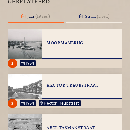
GERELATEERD
Jaar
(19 res.)
Straat
(2 res.)
MOORMANBRUG
3
1954
HECTOR TREUBSTRAAT
2
1954
Hector Treubstraat
ABEL TASMANSTRAAT