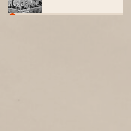
1
1954
Abel Tasmanstraat
STERNSTRAAT
1
1954
Sternstraat
OLIVIER VAN NOORTSTRAAT
1
1954
Olivier van Noortstraat