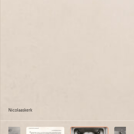
Nicolaaskerk
Ni