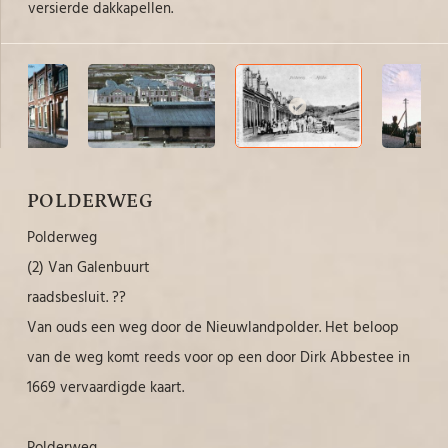
met
versierde dakkapellen.
wat
van
POLDERWEG
Polderweg
(2) Van Galenbuurt
raadsbesluit. ??
Van ouds een weg door de Nieuwlandpolder. Het beloop
van de weg komt reeds voor op een door Dirk Abbestee in
1669 vervaardigde kaart.
Polderweg