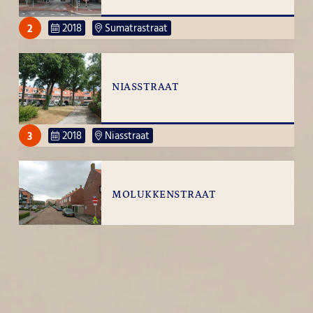
2
2018
Sumatrastraat
NIASSTRAAT
3
2018
Niasstraat
MOLUKKENSTRAAT
1
2018
Molukkenstraat
MARKSTRAAT