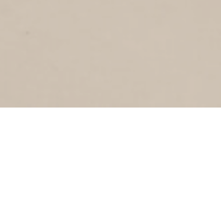
3
2018
Markstraat
MARSDIEPSTRAAT
1
2018
Marsdiepstraat
RUDI W V D WINT STRAAT
3
2018
R W v d Wint straat
BEATRIXSTRAAT