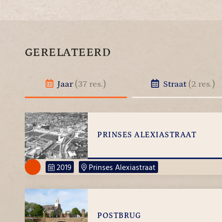
GERELATEERD
Jaar
(37 res.)
Straat
(2 res.)
PRINSES ALEXIASTRAAT
2019
Prinses Alexiastraat
POSTBRUG