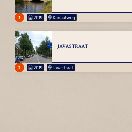
1
2019
Kanaalweg
Nieuwbouw mrt 2019
JAVASTRAAT
2
2019
Javastraat
JULIANAPLEIN
3
2019
Julianapark