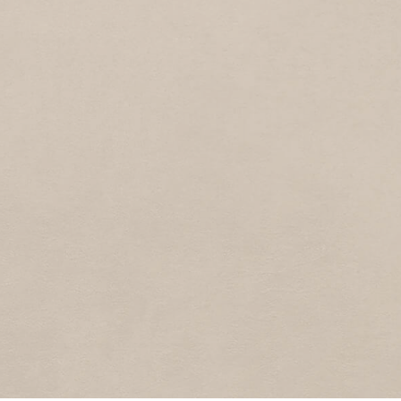
PRINSES AMALIAHOF
1
2019
Prinses Amaliahof
MOLENPLEIN
1
2019
Molenplein
RAVELIJNWEG
1
2019
Ravelijnweg