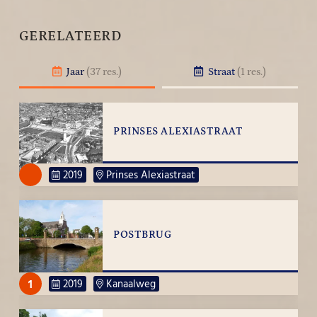
GERELATEERD
Jaar
(37 res.)
Straat
(1 res.)
PRINSES ALEXIASTRAAT
2019
Prinses Alexiastraat
POSTBRUG
1
2019
Kanaalweg