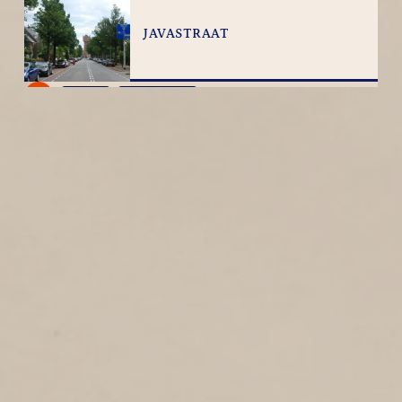
JAVASTRAAT
2
2019
Javastraat
JULIANAPLEIN
3
2019
Julianapark
EEMSTRAAT
3
2019
Eemstraat