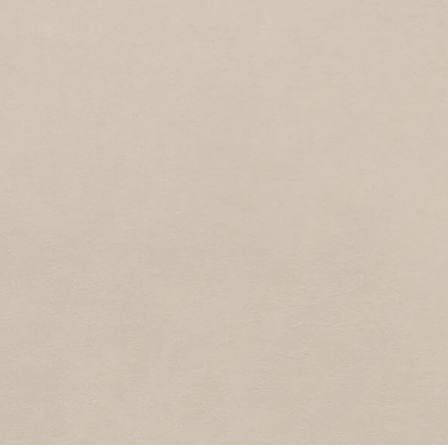
POLDERWEG
1
2011
Polderweg
ANKERPARK
6
2011
Ankerpark
BAKKERBREETSTRAAT
2
2011
Bakkerbreetstraat